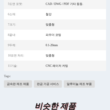
5도면 포맷:
CAD / DWG / PDF 기타 등등.
6소재:
철강
7크기:
맞춤형
8끝내:
파우더 코팅
9두께:
0.1-20mm
10표면 처리:
맞춤형
11기술:
CNC 레이저 커팅
Tags:
금속판 제조 제품
판금 가공 서비스
알루미늄 제조 부품
비슷한 제품