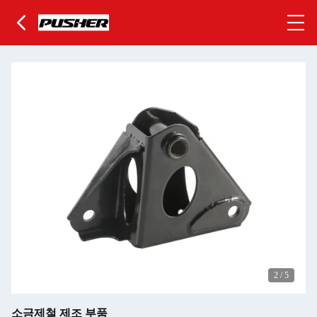
2
/
5
소금제철 제조 부품