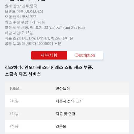
원래 장소: 진주,중국
브랜드 이름: ODM,OEM
모델 번호: 푸셔-SFP
최소 주문 수량: 1개 1세트
포장 세부 사항: 팩, 크기: 33 (cm) X34 (cm) X35 (cm)
배달 시간: 7~15일
지불 조건: L/C, D/A, D/P, T/T, 웨스턴 유니온
공급 능력: 매년마다 1000000개 부분
세부사항
Description
강조하다:
안오디제 스테인레스 스틸 제조 부품
,
소금속 제조 서비스
1OEM:
받아들여
2차원:
사용자 정의 크기
3기능:
지원 및 연결
4적용:
건축물