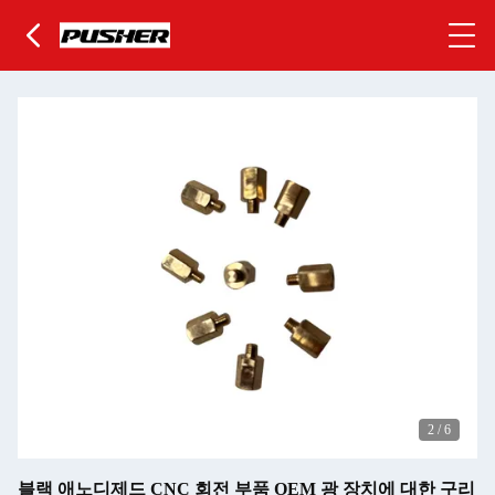
2
/
6
블랙 애노디제드 CNC 회전 부품 OEM 광 장치에 대한 구리