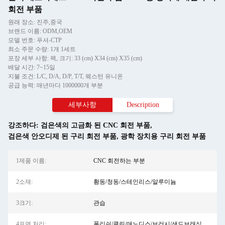
회전 부품
원래 장소: 진주,중국
브랜드 이름: ODM,OEM
모델 번호: 푸셔-CTP
최소 주문 수량: 1개 1세트
포장 세부 사항: 팩, 크기: 33 (cm) X34 (cm) X35 (cm)
배달 시간: 7~15일
지불 조건: L/C, D/A, D/P, T/T, 웨스턴 유니온
공급 능력: 매년마다 1000000개 부분
세부사항
Description
강조하다:
검은색의 고금화 된 CNC 회전 부품
,
검은색 안오디제 된 구리 회전 부품
,
광학 장치용 구리 회전 부품
1제품 이름:
CNC 회전하는 부분
2소재:
황동/청동/스테인리스/알루미늄
3크기:
관습
4표면 처리:
폴리쉬/클린/애노디스/브러시/샌드브래싱