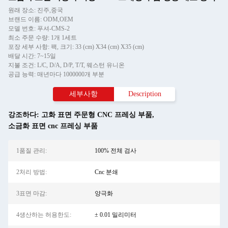
원래 장소: 진주,중국
브랜드 이름: ODM,OEM
모델 번호: 푸셔-CMS-2
최소 주문 수량: 1개 1세트
포장 세부 사항: 팩, 크기: 33 (cm) X34 (cm) X35 (cm)
배달 시간: 7~15일
지불 조건: L/C, D/A, D/P, T/T, 웨스턴 유니온
공급 능력: 매년마다 1000000개 부분
세부사항
Description
강조하다:
고화 표면 주문형 CNC 프레싱 부품
,
소금화 표면 cnc 프레싱 부품
1품질 관리:
100% 전체 검사
2처리 방법:
Cnc 분쇄
3표면 마감:
양극화
4생산하는 허용한도:
± 0.01 밀리미터