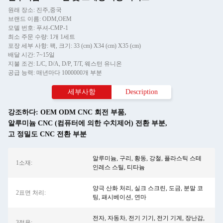
원래 장소: 진주,중국
브랜드 이름: ODM,OEM
모델 번호: 푸셔-CMP-1
최소 주문 수량: 1개 1세트
포장 세부 사항: 팩, 크기: 33 (cm) X34 (cm) X35 (cm)
배달 시간: 7~15일
지불 조건: L/C, D/A, D/P, T/T, 웨스턴 유니온
공급 능력: 매년마다 1000000개 부분
세부사항
Description
강조하다:
OEM ODM CNC 회전 부품
,
알루미늄 CNC (컴퓨터에 의한 수치제어) 전환 부분
,
고 정밀도 CNC 전환 부분
알루미늄, 구리, 황동, 강철, 플라스틱 스테
1소재:
인레스 스틸, 티타늄
양극 산화 처리, 실크 스크린, 도금, 분말 코
2표면 처리:
팅, 패시베이션, 연마
전자, 자동차, 전기 기기, 전기 기계, 장난감,
3적용: