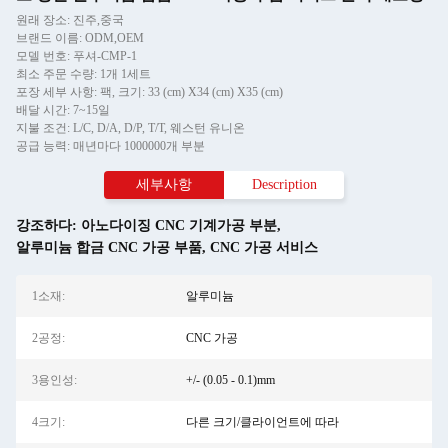
원래 장소: 진주,중국
브랜드 이름: ODM,OEM
모델 번호: 푸셔-CMP-1
최소 주문 수량: 1개 1세트
포장 세부 사항: 팩, 크기: 33 (cm) X34 (cm) X35 (cm)
배달 시간: 7~15일
지불 조건: L/C, D/A, D/P, T/T, 웨스턴 유니온
공급 능력: 매년마다 1000000개 부분
세부사항
Description
강조하다:
아노다이징 CNC 기계가공 부분
,
알루미늄 합금 CNC 가공 부품
,
CNC 가공 서비스
1소재:
알루미늄
2공정:
CNC 가공
3용인성:
+/- (0.05 - 0.1)mm
4크기:
다른 크기/클라이언트에 따라