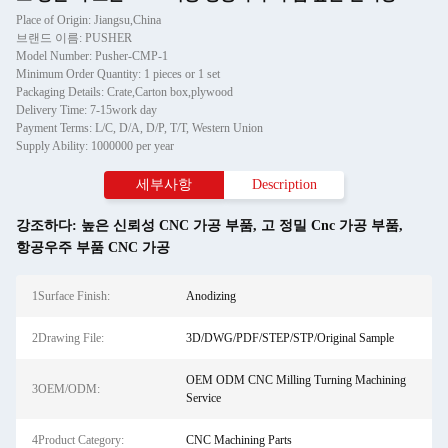
Place of Origin: Jiangsu,China
브랜드 이름: PUSHER
Model Number: Pusher-CMP-1
Minimum Order Quantity: 1 pieces or 1 set
Packaging Details: Crate,Carton box,plywood
Delivery Time: 7-15work day
Payment Terms: L/C, D/A, D/P, T/T, Western Union
Supply Ability: 1000000 per year
세부사항
Description
강조하다:
높은 신뢰성 CNC 가공 부품
,
고 정밀 Cnc 가공 부품
,
항공우주 부품 CNC 가공
1Surface Finish:
Anodizing
2Drawing File:
3D/DWG/PDF/STEP/STP/Original Sample
OEM ODM CNC Milling Turning Machining
3OEM/ODM:
Service
4Product Category:
CNC Machining Parts